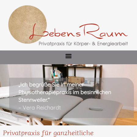
„Ich begrüße Sie in meiner
Physiotherapiepraxis im besinnlichen
Stennweiler.“
– Vera Reichardt
Privatpraxis für ganzheitliche